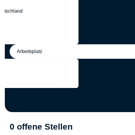
eutschland
nd
Arbeitsplatz
0 offene Stellen