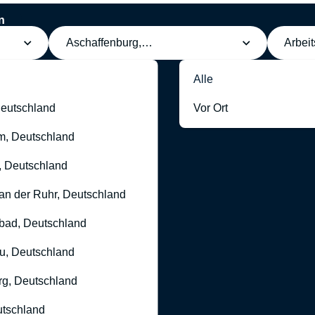
n
Aschaffenburg, Deutschland
Arbeit
Alle
eutschland
Vor Ort
, Deutschland
 Deutschland
an der Ruhr, Deutschland
bad, Deutschland
, Deutschland
rg, Deutschland
utschland