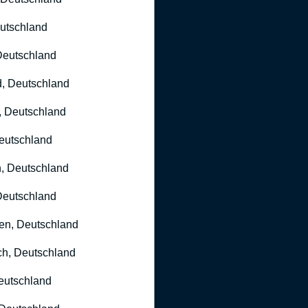
utschland
 Deutschland
, Deutschland
, Deutschland
eutschland
n, Deutschland
eutschland
en, Deutschland
h, Deutschland
eutschland