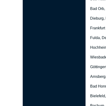
Bad Orb,
Dieburg,
Frankfur
Fulda, D
Hochheim
Wiesbade
Göttinge
Arnsberg
Bad Honn
Bielefeld
Bochum, 