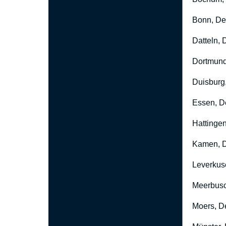
Bonn, De
Datteln,
Dortmund
Duisburg
Essen, D
Hattinge
Kamen, D
Leverkus
Meerbusc
Moers, D