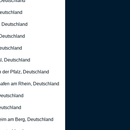
 Deutschland
eutschland
, Deutschland
 Deutschland
Deutschland
l, Deutschland
 der Pfalz, Deutschland
afen am Rhein, Deutschland
Deutschland
eutschland
im am Berg, Deutschland