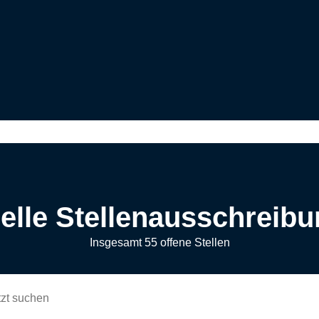
elle Stellenausschreib
Insgesamt 55 offene Stellen