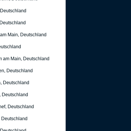
 Deutschland
 Deutschland
t am Main, Deutschland
eutschland
 am Main, Deutschland
n, Deutschland
n, Deutschland
, Deutschland
ef, Deutschland
, Deutschland
Deutschland