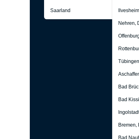
Saarland
Ilveshei
Nehren, 
Offenbur
Rottenbu
Tübingen
Aschaffe
Bad Brüc
Bad Kiss
Ingolstad
Bremen, 
Bad Nauh