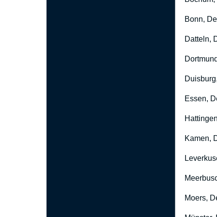
Bonn, De
Datteln,
Dortmund
Duisburg
Essen, D
Hattinge
Kamen, D
Leverkus
Meerbusc
Moers, D