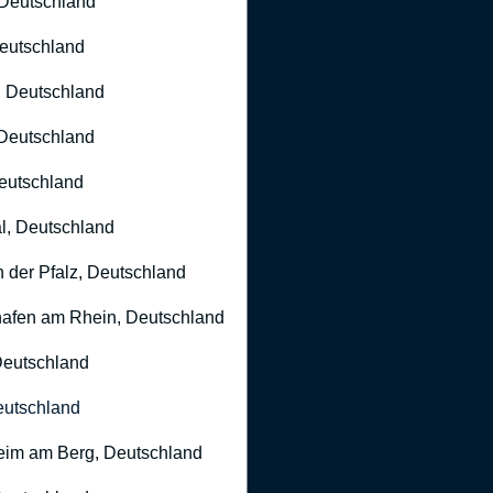
 Deutschland
eutschland
, Deutschland
 Deutschland
Deutschland
l, Deutschland
 der Pfalz, Deutschland
afen am Rhein, Deutschland
Deutschland
eutschland
im am Berg, Deutschland