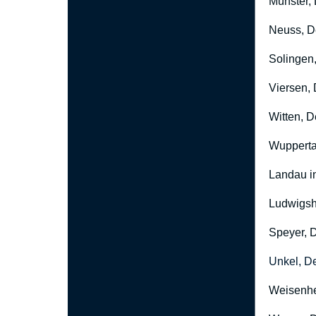
Münster,
Neuss, D
Solingen
Viersen,
Witten, 
Wupperta
Landau in
Ludwigsh
Speyer, 
Unkel, D
Weisenhe