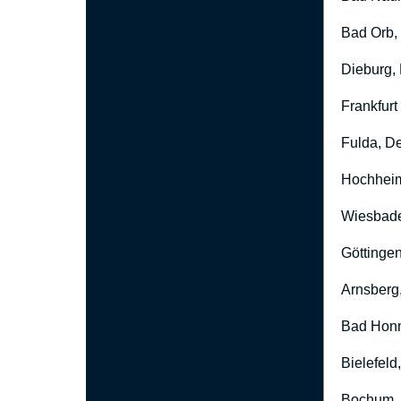
Bad Orb,
Dieburg,
Frankfur
Fulda, D
Hochheim
Wiesbade
Göttinge
Arnsberg
Bad Honn
Bielefeld
Bochum, 