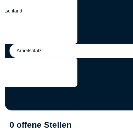
eutschland
nd
Arbeitsplatz
0 offene Stellen