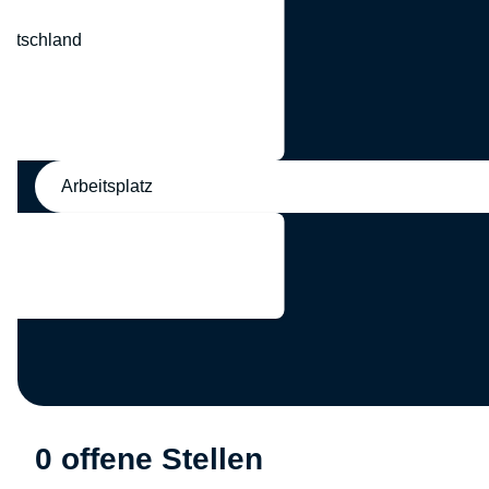
eutschland
nd
Arbeitsplatz
0 offene Stellen