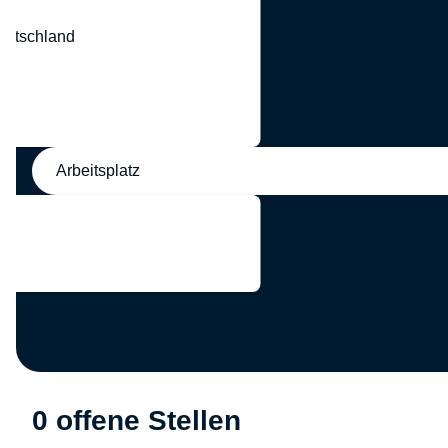
eutschland
nd
Arbeitsplatz
0 offene Stellen