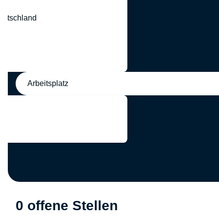
eutschland
nd
Arbeitsplatz
0 offene Stellen