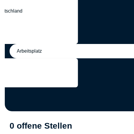
eutschland
nd
Arbeitsplatz
0 offene Stellen