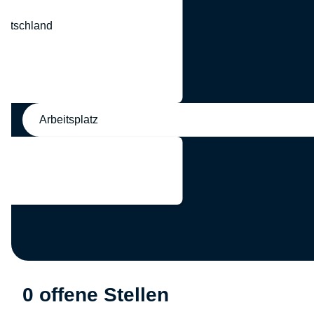
eutschland
nd
Arbeitsplatz
0 offene Stellen