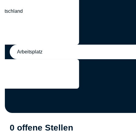
eutschland
nd
Arbeitsplatz
0 offene Stellen