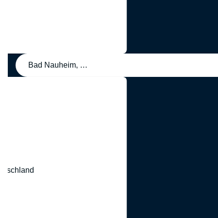
Bad Nauheim, Deutschland
eutschland
nd