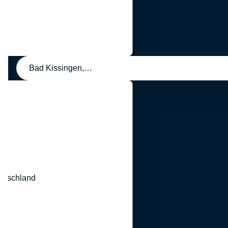
Bad Kissingen, Deutschland
eutschland
nd