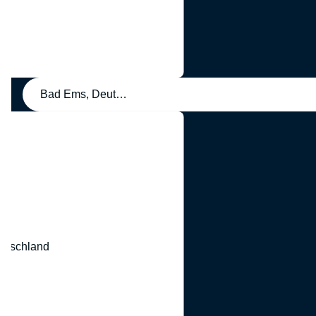
Bad Ems, Deutschland
eutschland
nd