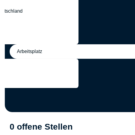
eutschland
nd
Arbeitsplatz
0 offene Stellen