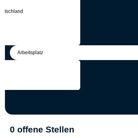
eutschland
nd
Arbeitsplatz
0 offene Stellen