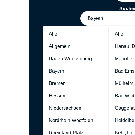
Suche
Bayern
Alle
Alle
Allgemein
Hanau, D
Baden-Württemberg
Mannheim
Bayern
Bad Ems,
Bremen
Mülheim 
Hessen
Bad Wild
Niedersachsen
Gaggenau
Nordrhein-Westfalen
Heidelbe
Rheinland-Pfalz
Kehl, De