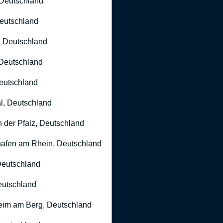
 Deutschland
eutschland
, Deutschland
 Deutschland
Deutschland
l, Deutschland
 der Pfalz, Deutschland
afen am Rhein, Deutschland
Deutschland
eutschland
im am Berg, Deutschland