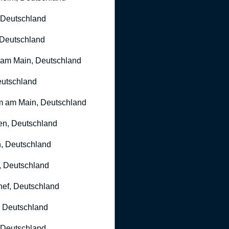
 Deutschland
 Deutschland
t am Main, Deutschland
eutschland
 am Main, Deutschland
n, Deutschland
n, Deutschland
, Deutschland
ef, Deutschland
, Deutschland
Deutschland