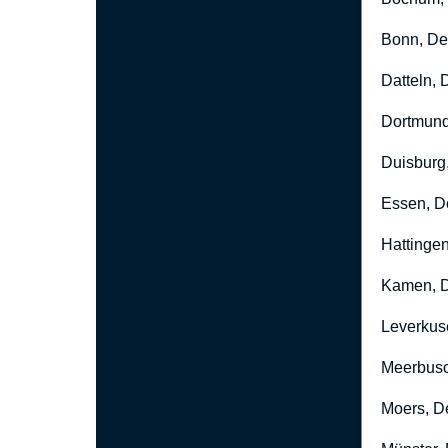
Bonn, De
Datteln,
Dortmund
Duisburg
Essen, D
Hattinge
Kamen, D
Leverkus
Meerbusc
Moers, D