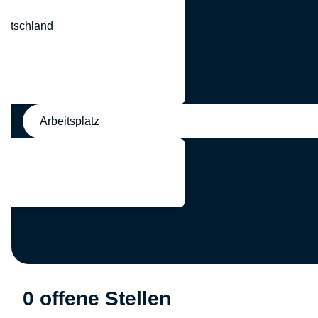
eutschland
nd
Arbeitsplatz
0 offene Stellen