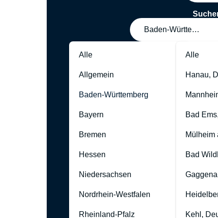
Suche
Baden-Württemberg
Alle
Alle
Allgemein
Hanau, D
Baden-Württemberg
Mannheim
Bayern
Bad Ems,
Bremen
Mülheim 
Hessen
Bad Wild
Niedersachsen
Gaggenau
Nordrhein-Westfalen
Heidelbe
Rheinland-Pfalz
Kehl, De