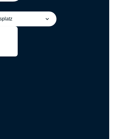
splatz