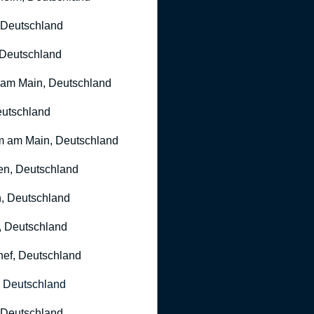
 Deutschland
 Deutschland
t am Main, Deutschland
eutschland
 am Main, Deutschland
n, Deutschland
n, Deutschland
, Deutschland
ef, Deutschland
, Deutschland
Deutschland