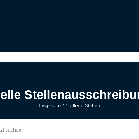
elle Stellenausschreib
Insgesamt 55 offene Stellen