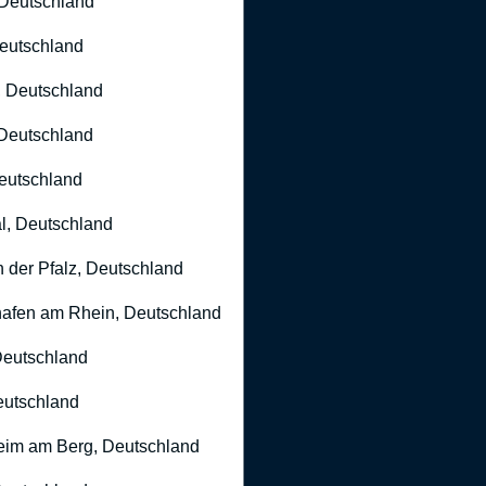
 Deutschland
eutschland
, Deutschland
 Deutschland
Deutschland
l, Deutschland
 der Pfalz, Deutschland
afen am Rhein, Deutschland
Deutschland
eutschland
im am Berg, Deutschland