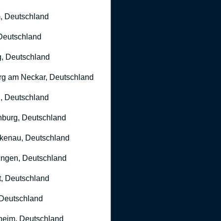
m, Deutschland
Deutschland
g, Deutschland
rg am Neckar, Deutschland
, Deutschland
nburg, Deutschland
kenau, Deutschland
ingen, Deutschland
t, Deutschland
Deutschland
eim, Deutschland