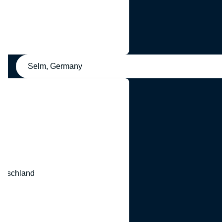
Selm, Germany
eutschland
nd