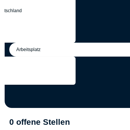
eutschland
nd
Arbeitsplatz
0 offene Stellen