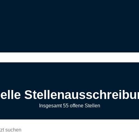
elle Stellenausschreib
Insgesamt 55 offene Stellen