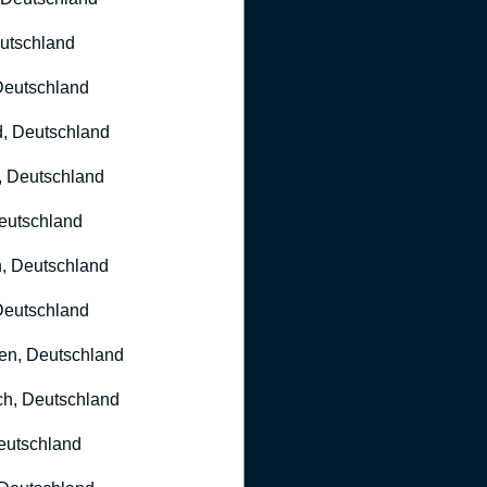
utschland
 Deutschland
, Deutschland
, Deutschland
eutschland
n, Deutschland
eutschland
en, Deutschland
h, Deutschland
eutschland