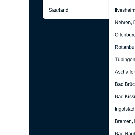
Saarland
Ilveshei
Nehren, 
Offenbur
Rottenbu
Tübingen
Aschaffe
Bad Brüc
Bad Kiss
Ingolstad
Bremen, 
Bad Nauh