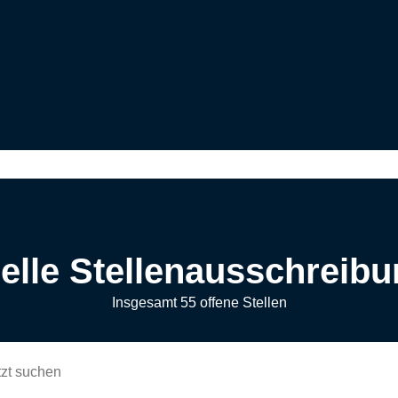
elle Stellenausschreib
Insgesamt 55 offene Stellen