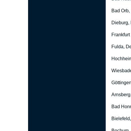
Bad Orb,
Dieburg,
Frankfur
Fulda, D
Hochheim
Wiesbade
Göttinge
Arnsberg
Bad Honn
Bielefeld
Bochum, 