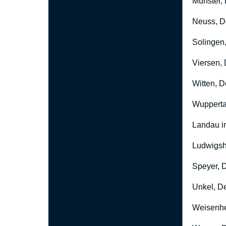
Münster,
Neuss, D
Solingen
Viersen,
Witten, 
Wupperta
Landau in
Ludwigsh
Speyer, 
Unkel, D
Weisenhe