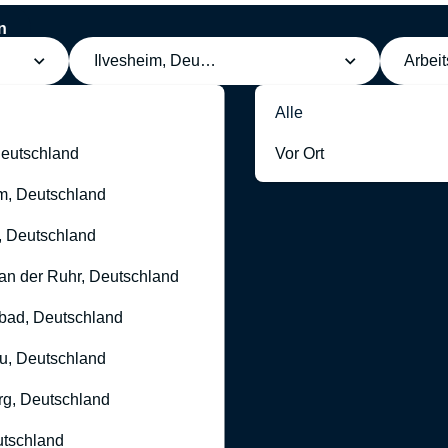
n
Ilvesheim, Deutschland
Arbeit
Alle
eutschland
Vor Ort
, Deutschland
 Deutschland
an der Ruhr, Deutschland
bad, Deutschland
, Deutschland
rg, Deutschland
utschland