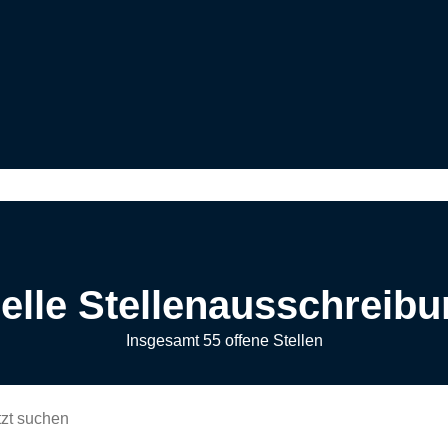
elle Stellenausschreib
Insgesamt 55 offene Stellen