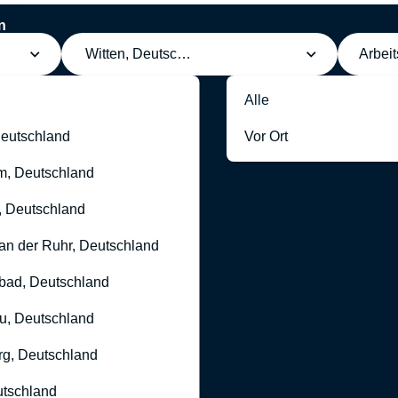
n
Witten, Deutschland
Arbeit
Alle
eutschland
Vor Ort
, Deutschland
 Deutschland
an der Ruhr, Deutschland
bad, Deutschland
, Deutschland
rg, Deutschland
utschland