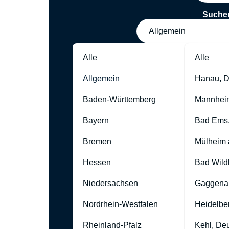
Suche
Allgemein
Alle
Alle
Allgemein
Hanau, D
Baden-Württemberg
Mannheim
Bayern
Bad Ems,
Bremen
Mülheim 
Hessen
Bad Wild
Niedersachsen
Gaggenau
Nordrhein-Westfalen
Heidelbe
Rheinland-Pfalz
Kehl, De