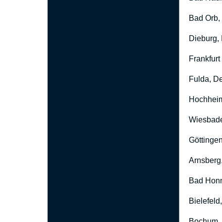
Bad Orb,
Dieburg,
Frankfur
Fulda, D
Hochheim
Wiesbade
Göttinge
Arnsberg
Bad Honn
Bielefeld
Bochum, 