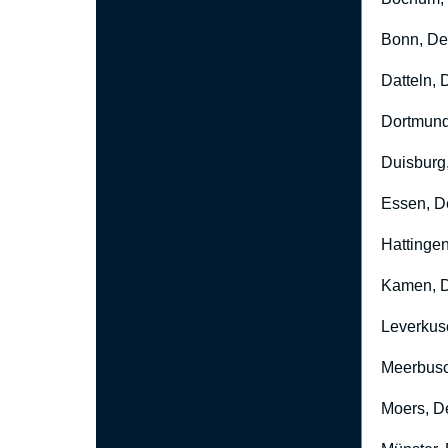
Bonn, De
Datteln,
Dortmund
Duisburg
Essen, D
Hattinge
Kamen, D
Leverkus
Meerbusc
Moers, D