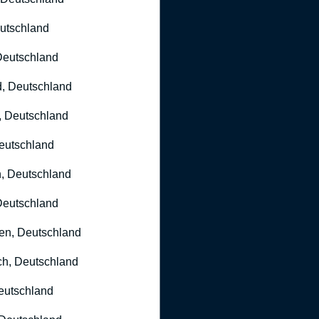
utschland
 Deutschland
, Deutschland
, Deutschland
eutschland
n, Deutschland
eutschland
en, Deutschland
h, Deutschland
eutschland