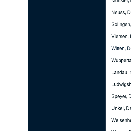
Münster,
Neuss, D
Solingen
Viersen,
Witten, 
Wupperta
Landau in
Ludwigsh
Speyer, 
Unkel, D
Weisenhe