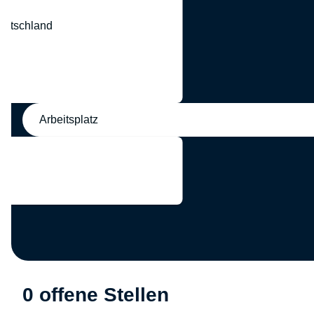
eutschland
nd
Arbeitsplatz
0 offene Stellen