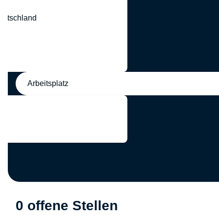
eutschland
nd
Arbeitsplatz
0 offene Stellen