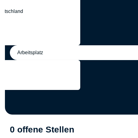
eutschland
nd
Arbeitsplatz
0 offene Stellen