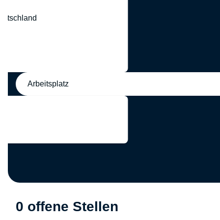
eutschland
nd
Arbeitsplatz
0 offene Stellen