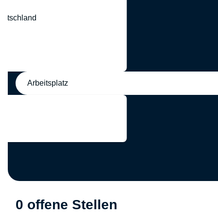
eutschland
nd
Arbeitsplatz
0 offene Stellen