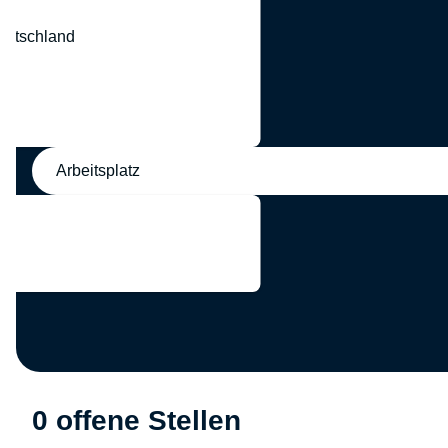
eutschland
nd
Arbeitsplatz
0 offene Stellen