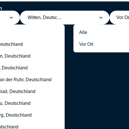
n
Witten, Deutschland
Vor Or
Alle
eutschland
Vor Ort
, Deutschland
 Deutschland
an der Ruhr, Deutschland
bad, Deutschland
, Deutschland
rg, Deutschland
utschland