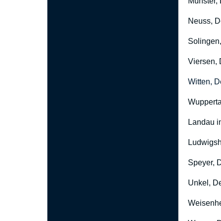
Münster,
Neuss, D
Solingen
Viersen,
Witten, 
Wupperta
Landau in
Ludwigsh
Speyer, 
Unkel, D
Weisenhe