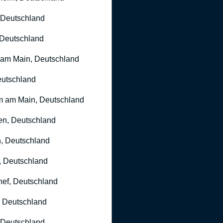
 Deutschland
 Deutschland
t am Main, Deutschland
eutschland
 am Main, Deutschland
n, Deutschland
n, Deutschland
, Deutschland
ef, Deutschland
, Deutschland
Deutschland