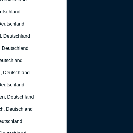
utschland
 Deutschland
, Deutschland
, Deutschland
eutschland
n, Deutschland
eutschland
en, Deutschland
h, Deutschland
eutschland