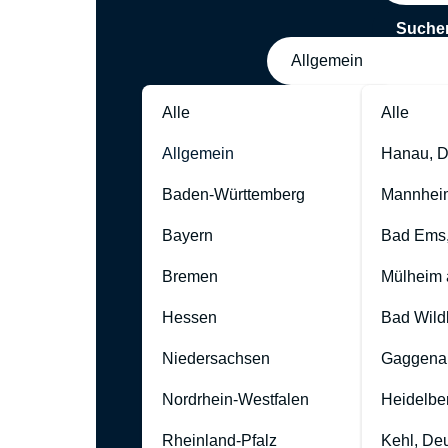
Suche
Allgemein
Alle
Alle
Allgemein
Hanau, D
Baden-Württemberg
Mannheim
Bayern
Bad Ems,
Bremen
Mülheim 
Hessen
Bad Wild
Niedersachsen
Gaggenau
Nordrhein-Westfalen
Heidelbe
Rheinland-Pfalz
Kehl, De