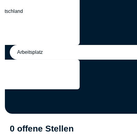
eutschland
nd
Arbeitsplatz
0 offene Stellen