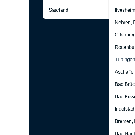
Saarland
Ilveshei
Nehren, 
Offenbur
Rottenbu
Tübingen
Aschaffe
Bad Brüc
Bad Kiss
Ingolstad
Bremen, 
Bad Nauh