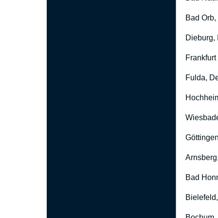
Bad Orb,
Dieburg,
Frankfur
Fulda, D
Hochheim
Wiesbade
Göttinge
Arnsberg
Bad Honn
Bielefeld
Bochum, 