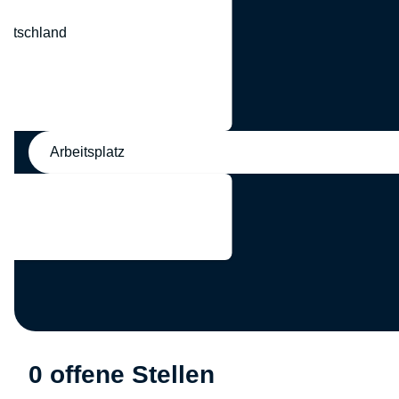
eutschland
nd
Arbeitsplatz
0 offene Stellen