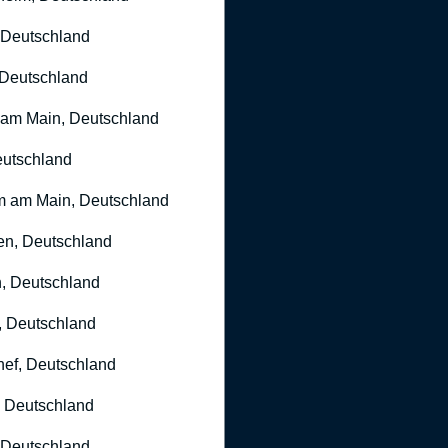
 Deutschland
 Deutschland
t am Main, Deutschland
eutschland
 am Main, Deutschland
n, Deutschland
n, Deutschland
, Deutschland
ef, Deutschland
, Deutschland
Deutschland