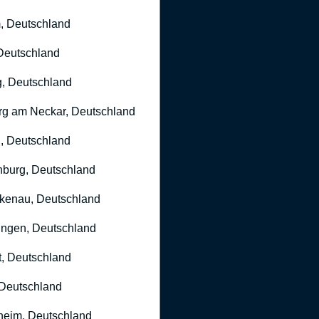
m, Deutschland
Deutschland
g, Deutschland
rg am Neckar, Deutschland
, Deutschland
nburg, Deutschland
kenau, Deutschland
ingen, Deutschland
t, Deutschland
Deutschland
eim, Deutschland