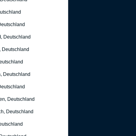
utschland
 Deutschland
, Deutschland
, Deutschland
eutschland
n, Deutschland
eutschland
en, Deutschland
h, Deutschland
eutschland