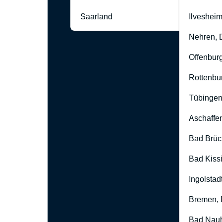
Saarland
Ilveshei
Nehren, 
Offenbur
Rottenbu
Tübingen
Aschaffe
Bad Brüc
Bad Kiss
Ingolstad
Bremen, 
Bad Nauh