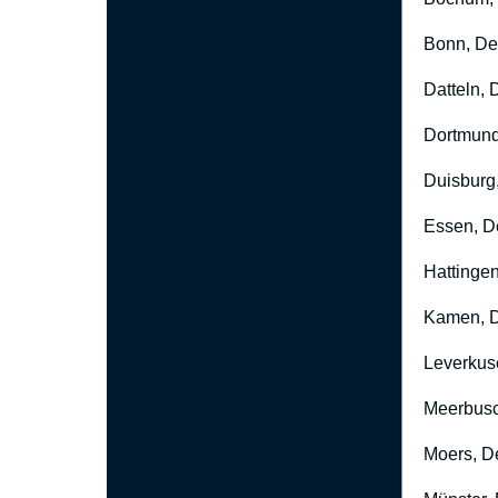
Bonn, De
Datteln,
Dortmund
Duisburg
Essen, D
Hattinge
Kamen, D
Leverkus
Meerbusc
Moers, D