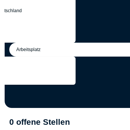
eutschland
nd
Arbeitsplatz
0 offene Stellen