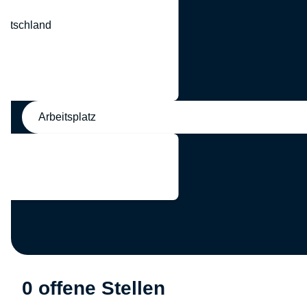
eutschland
nd
Arbeitsplatz
0 offene Stellen