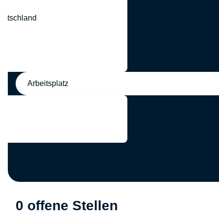
eutschland
nd
Arbeitsplatz
0 offene Stellen