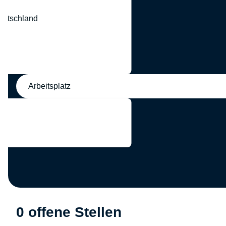
eutschland
nd
Arbeitsplatz
0 offene Stellen