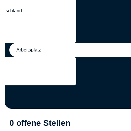
eutschland
nd
Arbeitsplatz
0 offene Stellen