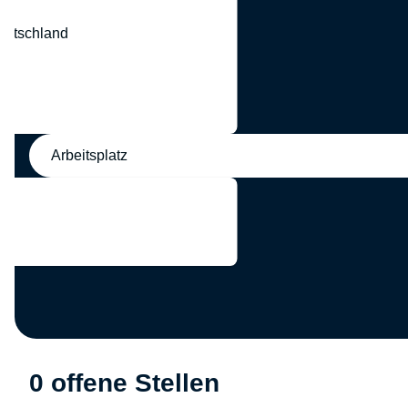
eutschland
nd
Arbeitsplatz
0 offene Stellen