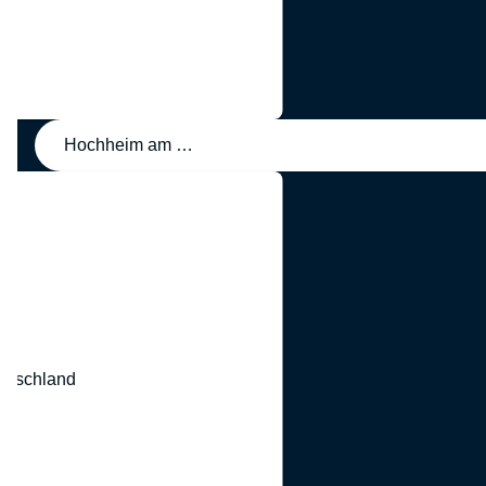
Hochheim am Main, Deutschland
eutschland
nd