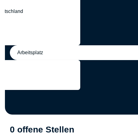
eutschland
nd
Arbeitsplatz
0 offene Stellen