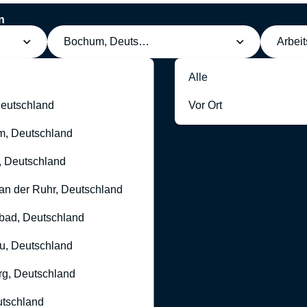
n
Bochum, Deutschland
Arbeit
Alle
eutschland
Vor Ort
, Deutschland
 Deutschland
an der Ruhr, Deutschland
bad, Deutschland
, Deutschland
rg, Deutschland
utschland