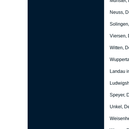
Münster,
Neuss, D
Solingen
Viersen,
Witten, 
Wupperta
Landau in
Ludwigsh
Speyer, 
Unkel, D
Weisenhe