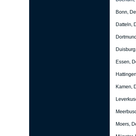
Bonn, De
Datteln,
Dortmund
Duisburg
Essen, D
Hattinge
Kamen, D
Leverkus
Meerbusc
Moers, D