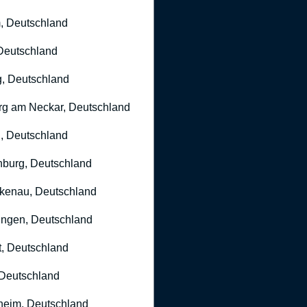
m, Deutschland
Deutschland
g, Deutschland
rg am Neckar, Deutschland
, Deutschland
nburg, Deutschland
kenau, Deutschland
ingen, Deutschland
t, Deutschland
Deutschland
eim, Deutschland