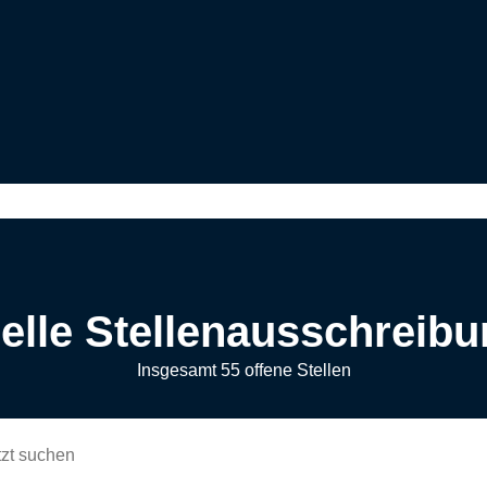
elle Stellenausschreib
Insgesamt 55 offene Stellen