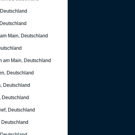
 Deutschland
 Deutschland
t am Main, Deutschland
eutschland
 am Main, Deutschland
n, Deutschland
n, Deutschland
, Deutschland
ef, Deutschland
, Deutschland
Deutschland