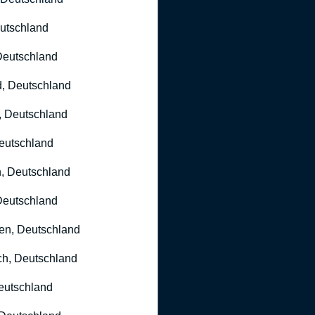
utschland
 Deutschland
, Deutschland
, Deutschland
eutschland
n, Deutschland
eutschland
en, Deutschland
h, Deutschland
eutschland