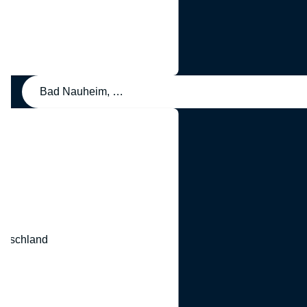
Bad Nauheim, Deutschland
eutschland
nd