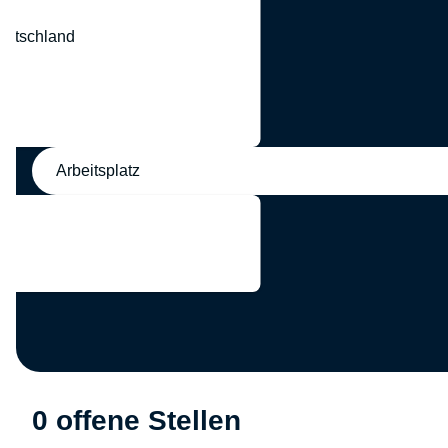
eutschland
nd
Arbeitsplatz
0 offene Stellen