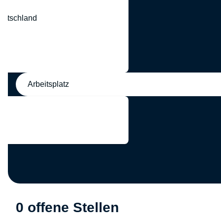
eutschland
nd
Arbeitsplatz
0 offene Stellen