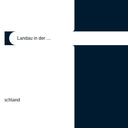
Landau in der Pfalz, Germany
eutschland
nd