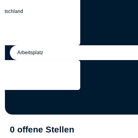
eutschland
nd
Arbeitsplatz
0 offene Stellen