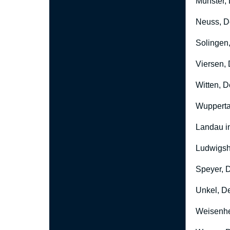
Münster,
Neuss, D
Solingen
Viersen,
Witten, 
Wupperta
Landau in
Ludwigsh
Speyer, 
Unkel, D
Weisenhe