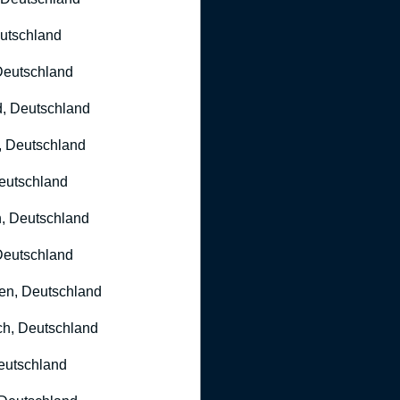
utschland
 Deutschland
, Deutschland
, Deutschland
eutschland
n, Deutschland
eutschland
en, Deutschland
h, Deutschland
eutschland