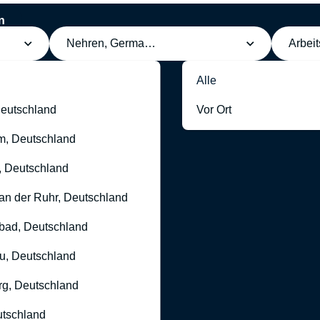
n
Nehren, Germany
Arbeit
Alle
eutschland
Vor Ort
, Deutschland
 Deutschland
an der Ruhr, Deutschland
bad, Deutschland
, Deutschland
rg, Deutschland
utschland