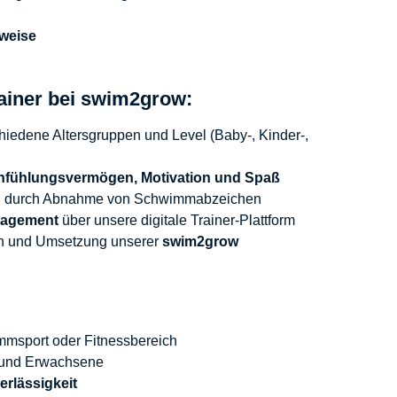
sweise
ainer bei swim2grow:
hiedene Altersgruppen und Level (Baby-, Kinder-,
nfühlungsvermögen, Motivation und Spaß
 B. durch Abnahme von Schwimmabzeichen
nagement
über unsere digitale Trainer-Plattform
en und Umsetzung unserer
swim2grow
msport oder Fitnessbereich
rn und Erwachsene
rlässigkeit