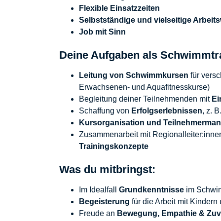
Flexible Einsatzzeiten
Selbstständige und vielseitige Arbeit
Job mit Sinn
Deine Aufgaben als Schwimmtr
Leitung von Schwimmkursen
für versc
Erwachsenen- und Aquafitnesskurse)
Begleitung deiner Teilnehmenden mit
Ei
Schaffung von
Erfolgserlebnissen
, z.
Kursorganisation und Teilnehmerma
Zusammenarbeit mit Regionalleiter:inn
Trainingskonzepte
Was du mitbringst:
Im Idealfall
Grundkenntnisse
im Schwim
Begeisterung
für die Arbeit mit Kinde
Freude an
Bewegung, Empathie & Zuve