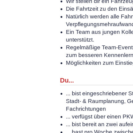
Wir stellen dir ein Fahrz
Die Fahrtzeit zu den Einsät
Natürlich werden alle Fa
Verpflegungsmehraufwan
Ein Team aus jungen Kolle
unterstützt.
Regelmäßige Team-Events (
zum besseren Kennenlern
Möglichkeiten zum Einstieg
Du...
... bist eingeschriebener
Stadt- & Raumplanung, Ge
Fachrichtungen
... verfügst über einen P
... bist bereit an zwei au
... hast pro Woche zwisch