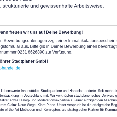
e, strukturierte und gewissenhafte Arbeitsweise.
ann freuen wir uns auf Deine Bewerbung!
gen Bewerbungsunterlagen zzgl. einer Immatrikulationsbeschei
gsformular aus. Bitte gib in Deiner Bewerbung einen bevorzugte
fonnummer 0231 8626890 zur Verfügung.
Föhrer Stadtplaner GmbH
-handel.de
d liebenswerte Innenstädte, Stadtquartiere und Handelsstandorte. Seit mehr al
tentwicklung in Deutschland mit. Wir verknüpfen stadtplanerisches Denken, g
tät sowie Dialog- und Moderationsexpertise zu einer einzigartigen Mischu
em Claim: Neue Wege. Klare Pläne. Unser Anspruch ist die erfolgreiche Begl
te-of-the-Art-Methoden und -Konzepten, als strategischer Partner für Kommu