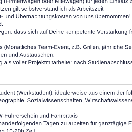
eug (Firmenwagen oder Mietwagen) für jeden Einsatz 
zen gilt selbstverständlich als Arbeitszeit
hrt- und Übernachtungskosten von uns übernommen! Z
d.
gen, dass sich auf Deine kompetente Verstärkung fre
Monatliches Team-Event, z.B. Grillen, jährliche Se
en und Austauschen.
 als voller Projektmitarbeiter nach Studienabschluss
 Student (Werkstudent), idealerweise aus einem der 
ographie, Sozialwissenschaften, Wirtschaftswissen
KW-Führerschein und Fahrpraxis
feinanderfolgenden Tagen zu arbeiten für ganztägige 
en 10-20h Zeit.