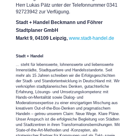
Herr Lukas Pätz unter der Telefonnummer 0341
92723942 zur Verfügung.
Stadt + Handel Beckmann und Föhrer
Stadtplaner GmbH
Markt 9, 04109 Leipzig,
www.stadt-handel.de
Stadt + Handel
... steht für lebenswerte, lohnenswerte und liebenswerte
Innenstädte, Stadtquartiere und Handelsstandorte. Seit
mehr als 15 Jahren schreiben wir die Erfolgsgeschichten
der Stadt- und Standortentwicklung in Deutschland mit. Wir
verknüpfen stadtplanerisches Denken, gutachterliche
Erfahrung, Lösungs- und Umsetzungskompetenz mit
Hands-on-Mentalität sowie Dialog- und
Moderationsexpertise zu einer einzigartigen Mischung aus
kreativem Out-of-the-Box-Denken und pragmatischem
Handeln – getreu unserem Claim: Neue Wege. Klare Pläne.
Unser Anspruch ist die erfolgreiche Begleitung von Städten
und Stadtzentren in ihren Transformationsbemühungen. Mit
State-of-the-Art-Methoden und -Konzepten, als
strategischer Partner für Kommunen und als Takt- sowie