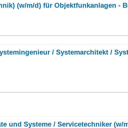
hnik) (w/m/d) für Objektfunkanlagen - 
ystemingenieur / Systemarchitekt / Sys
räte und Systeme / Servicetechniker (w