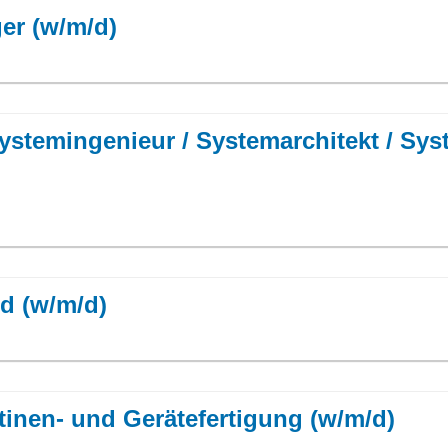
er (w/m/d)
Systemingenieur / Systemarchitekt / Sys
ld (w/m/d)
atinen- und Gerätefertigung (w/m/d)