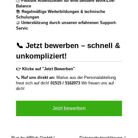
🕒
Flexible Arbeitszeiten für eine bessere Work-Life-
Balance
📚
Regelmäßige Weiterbildungen & technische
Schulungen
🤝
Unterstützung durch unseren erfahrenen Support-
Servic
📞 Jetzt bewerben – schnell &
unkompliziert!
👉 Klicke auf "Jetzt Bewerben"
📞
Ruf uns direkt an:
Marius aus der Personalabteilung
freut sich auf dich!
01515 / 5162073
Wir freuen uns auf
dich!
Jetzt bewerben
Run by HRlab GmbH |
Datenschutzerklärung
|