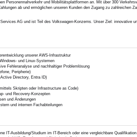
ichen Personennahverkehr und Mobilitätsplattformen an. Mit über 300 Verkeh
e Zahlungen ab und ermöglichen unseren Kunden den Zugang zu zahlreichen Z
ervices AG und ist Teil des Volkswagen-Konzerns. Unser Ziel: innovative u
rentwicklung unserer AWS-Infrastruktur
n Windows- und Linux-Systemen
sive Fehleranalyse und nachhaltiger Problemlösung
one, Peripherie)
Active Directory, Entra ID)
ittels Skripten oder Infrastructure as Code)
kup- und Recovery-Konzepten
sen und Änderungen
stern und internen Fachabteilungen
ne IT-Ausbildung/Studium im IT-Bereich oder eine vergleichbare Qualifikation