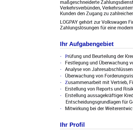
maßgeschneiderte Zahlungsdienstl
Verkehrsverbünden, Verkehrsunter
Kunden den Zugang zu zahlreiche
LOGPAY gehört zur Volkswagen Fina
Zahlungslösungen für eine moderne
Ihr Aufgabengebiet
rüfung und Beurteilung der Kr
·
P
Festlegung und Überwachung vo
·
Analyse von Jahresabschlüssen
·
Überwachung von Forderungsris
·
usammenarbeit mit Vertrieb, F
·
Z
Erstellung von Reports und Ris
·
Erstellung aussagekräftiger Kred
·
Entscheidungsgrundlagen für 
Mitwirkung bei der Weiterentwic
·
Ihr Profil