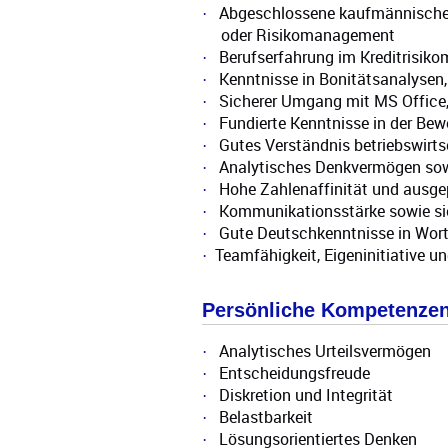
Abgeschlossene kaufmännische o
·
oder Risikomanagement
Berufserfahrung im Kreditrisik
·
Kenntnisse in Bonitätsanalysen
·
Sicherer Umgang mit MS Office,
·
Fundierte Kenntnisse in der Be
·
Gutes Verständnis betriebswirt
·
Analytisches Denkvermögen sowie
·
Hohe Zahlenaffinität und ausg
·
Kommunikationsstärke sowie sic
·
Gute Deutschkenntnisse in Wort 
·
Teamfähigkeit, Eigeninitiative u
·
Persönliche Kompetenze
Analytisches Urteilsvermögen
·
Entscheidungsfreude
·
Diskretion und Integrität
·
Belastbarkeit
·
Lösungsorientiertes Denken
·